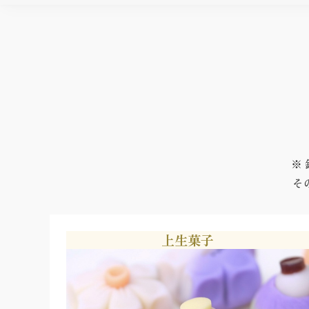
※
その
上生菓子