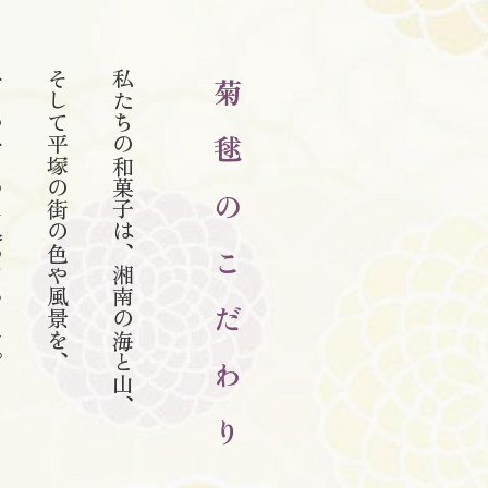
います。
そして平塚の街の色や風景を、
私たちの和菓子は、湘南の海と山、
菊 毬 の こ だ わ り