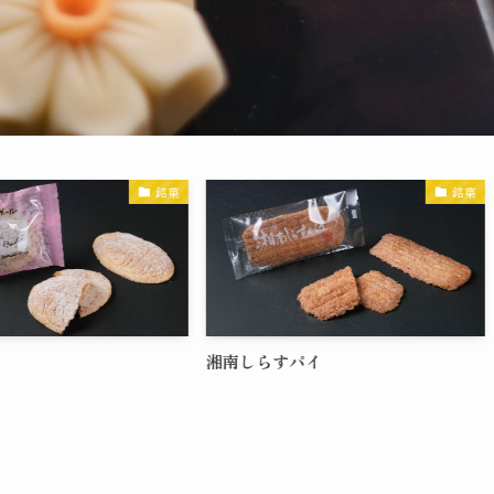
銘菓
銘菓
湘南しらすパイ