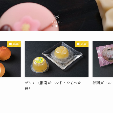
Scroll
銘菓
銘菓
ぜりぃ（湘南ゴールド・ひらつか
湘南ガール
苺）