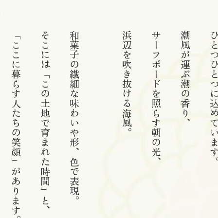
「ここに暮らす人たちの笑顔」があります。
そこには「この土地で育まれた時間」と、
和菓子の繊細な味わいや形、色で表現。
浜辺を吹き抜ける海風。
サーフボードを照らす朝の光、
潮風が運ぶ潮の香り、
ひとつひとつに込めて