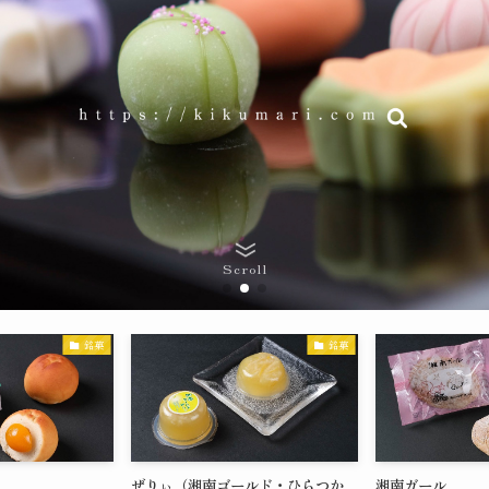
Scroll
銘菓
銘菓
ぜりぃ（湘南ゴールド・ひらつか
湘南ガール