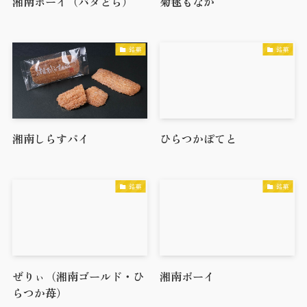
湘南ボーイ（バタどら）
菊毬もなか
銘菓
銘菓
湘南しらすパイ
ひらつかぽてと
銘菓
銘菓
ぜりぃ（湘南ゴールド・ひ
湘南ボーイ
らつか苺）