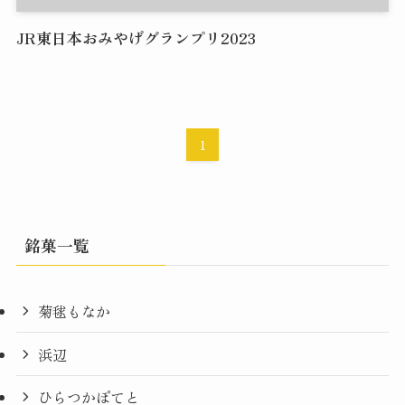
JR東日本おみやげグランプリ2023
1
銘菓一覧
菊毬もなか
浜辺
ひらつかぽてと